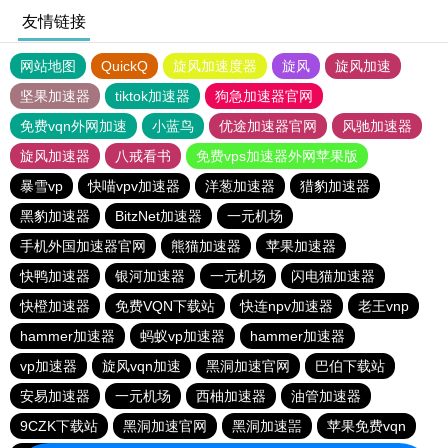
友情链接
网站地图
QuickQ
旋风加速度器
旋风
旋风加速
坚果加速器
tiktok加速器
狗急加速器官网
免费vqn外网加速
小蓝鸟
优途加速器官网
风驰加速器
旋风加速器
八戒看书
免费vps加速器外网苹果版
暴雪vp
快喵vpv加速器
洋葱加速器
猎豹加速器
黑豹加速器
BitzNet加速器
一元机场
手机外国加速器官网
熊猫加速器
苹果加速器
快鸭加速器
银河加速器
一元机场
闪电猫加速器
快橙加速器
免费VQN下载站
快连npv加速器
老王vnp
hammer加速器
蚂蚁vp加速器
hammer加速器
vp加速器
旋风vqn加速
黑洞加速官网
巴伯下载站
安易加速器
一元机场
西柚加速器
油管加速器
9CZK下载站
黑洞加速官网
黑洞加速噐
苹果免费vqn