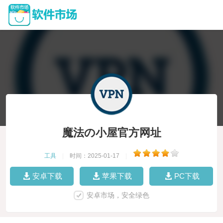
魔法の小屋官方网址
工具
|
时间：2025-01-17
|
安卓下载
苹果下载
PC下载
安卓市场，安全绿色