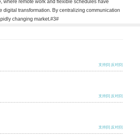
 age, where remote work and flexible schedules have
e digital transformation. By centralizing communication
apidly changing market.#3#
支持
[0]
反对
[0]
支持
[0]
反对
[0]
支持
[0]
反对
[0]