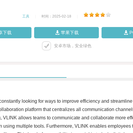
工具
|
时间：2025-02-18
|
卓下载
苹果下载
安卓市场，安全绿色
constantly looking for ways to improve efficiency and streamline
llaboration platform that centralizes all communication channel
, VLINK allows teams to communicate and collaborate more effec
n using multiple tools. Furthermore, VLINK enables employees t