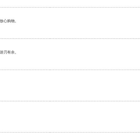
够放心购物。
中游刃有余。