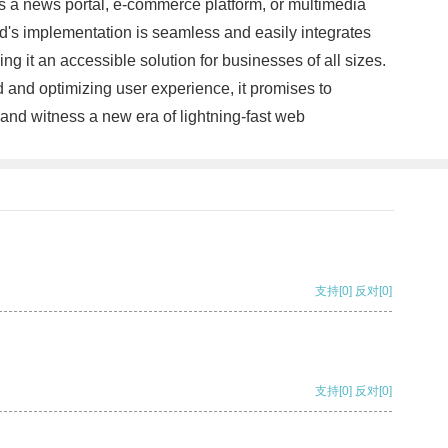
is a news portal, e-commerce platform, or multimedia
ad's implementation is seamless and easily integrates
g it an accessible solution for businesses of all sizes.
 and optimizing user experience, it promises to
and witness a new era of lightning-fast web
支持
[0]
反对
[0]
支持
[0]
反对
[0]