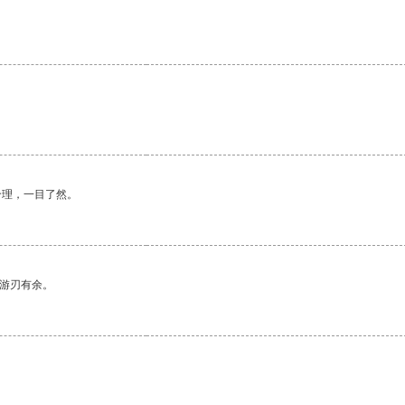
合理，一目了然。
中游刃有余。