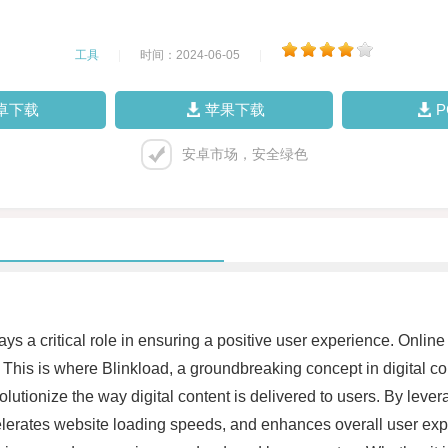
工具
|
时间：2024-06-05
|
卓下载
苹果下载
安卓市场，安全绿色
ays a critical role in ensuring a positive user experience. Onlin
This is where Blinkload, a groundbreaking concept in digital cont
utionize the way digital content is delivered to users. By leve
lerates website loading speeds, and enhances overall user exp