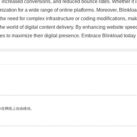
nt, increased conversions, and reduced bounce rates. Whether it 
mization for a wide range of online platforms. Moreover, Blinklo
he need for complex infrastructure or coding modifications, makin
he world of digital content delivery. By enhancing website speed
es to maximize their digital presence. Embrace Blinkload today 
。
你在网络上自由移动。