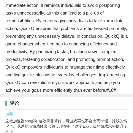
immediate action. It reminds individuals to avoid postponing
tasks unnecessarily, as this can lead to a pile-up of
responsibilities. By encouraging individuals to take immediate
action, QuickQ ensures that problems are addressed promptly,
preventing any unnecessary delays. In conclusion, QuickQ is a
game-changer when it comes to enhancing efficiency and
productivity. By prioritizing tasks, breaking down complex
projects, fostering collaboration, and promoting prompt action,
QuickQ empowers individuals to manage their time effectively
and find quick solutions to everyday challenges. Implementing
QuickQ can revolutionize your work approach and help you
achieve your goals more efficiently than ever before.#18#
评论
游客
这款加速器app的加速效果非常好，玩游戏再也不会出现卡顿、掉线的情
况了。我以前玩游戏经常会输，现在有了这个app，我的游戏水平提升了
不少。