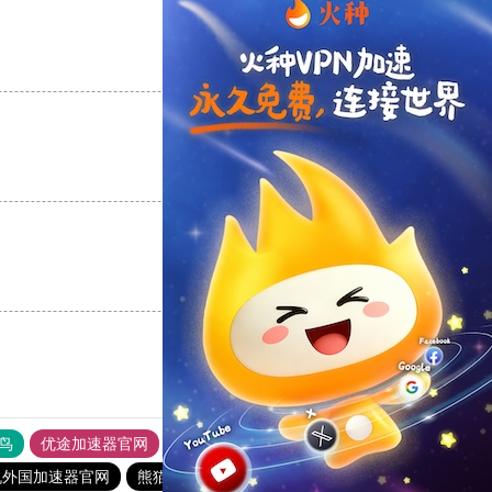
支持
[0]
反对
[0]
支持
[0]
反对
[0]
支持
[0]
反对
[0]
鸟
优途加速器官网
风驰加速器
旋风加速器
八戒看书
机外国加速器官网
熊猫加速器
苹果加速器
快鸭加速器