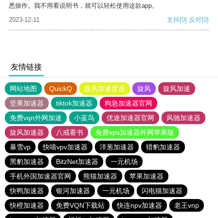
悉操作。我不用看说明书，就可以轻松使用这款app。
2023-12-11
支持
[0]
反对
[0]
友情链接
网站地图
QuickQ
旋风加速度器
旋风
旋风加速
坚果加速器
tiktok加速器
狗急加速器官网
免费vqn外网加速
小蓝鸟
优途加速器官网
风驰加速器
旋风加速器
八戒看书
免费vps加速器外网苹果版
暴雪vp
快喵vpv加速器
洋葱加速器
猎豹加速器
黑豹加速器
BitzNet加速器
一元机场
手机外国加速器官网
熊猫加速器
苹果加速器
快鸭加速器
银河加速器
一元机场
闪电猫加速器
快橙加速器
免费VQN下载站
快连npv加速器
老王vnp