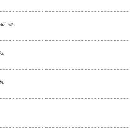
中游刃有余。
绩。
情。