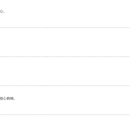
心。
够放心购物。