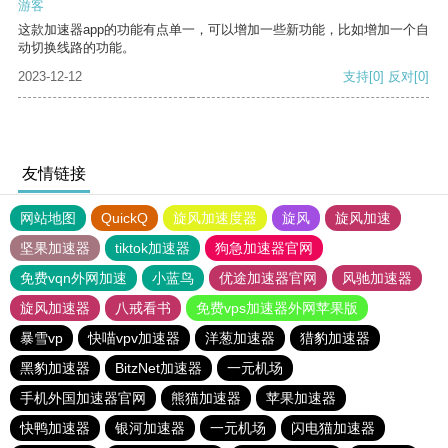
游客
这款加速器app的功能有点单一，可以增加一些新功能，比如增加一个自
动切换线路的功能。
2023-12-12
支持
[0]
反对
[0]
友情链接
网站地图
QuickQ
旋风加速度器
旋风
旋风加速
坚果加速器
tiktok加速器
狗急加速器官网
免费vqn外网加速
小蓝鸟
优途加速器官网
风驰加速器
旋风加速器
八戒看书
免费vps加速器外网苹果版
暴雪vp
快喵vpv加速器
洋葱加速器
猎豹加速器
黑豹加速器
BitzNet加速器
一元机场
手机外国加速器官网
熊猫加速器
苹果加速器
快鸭加速器
银河加速器
一元机场
闪电猫加速器